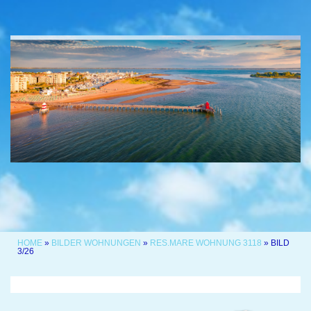
HOME
»
BILDER WOHNUNGEN
»
RES.MARE WOHNUNG 3118
» BILD
3/26