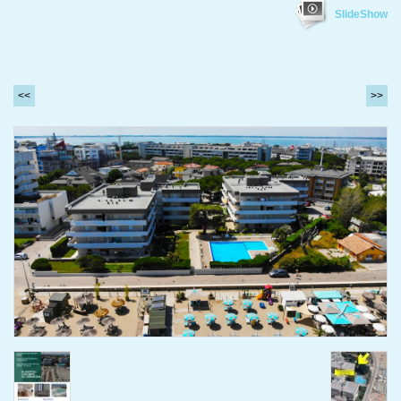
SlideShow
<<
>>