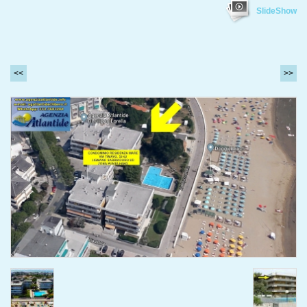
SlideShow
<<
>>