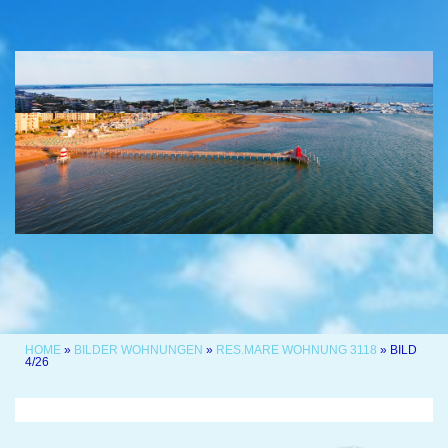
HOME
»
BILDER WOHNUNGEN
»
RES.MARE WOHNUNG 3118
» BILD
4/26