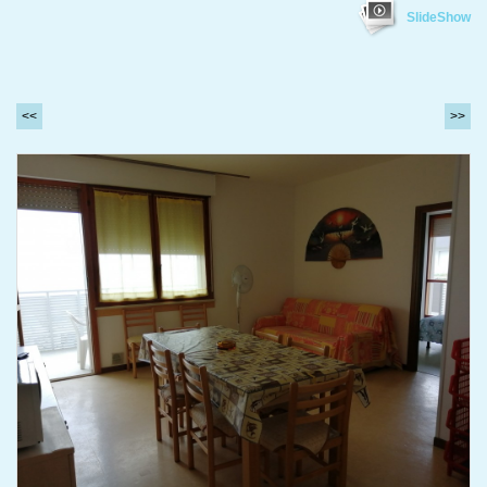
SlideShow
<<
>>