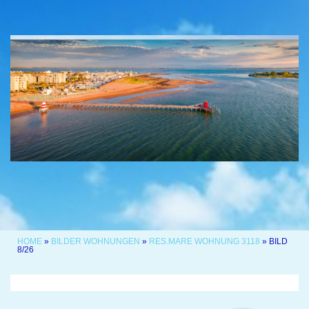
HOME
»
BILDER WOHNUNGEN
»
RES.MARE WOHNUNG 3118
» BILD
8/26