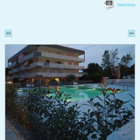
SlideShow
<<
>>