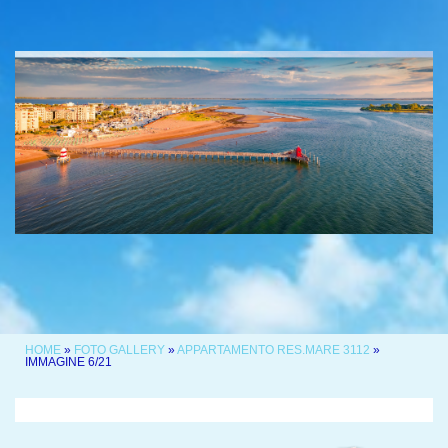
HOME
»
FOTO GALLERY
»
APPARTAMENTO RES.MARE 3112
»
IMMAGINE 6/21