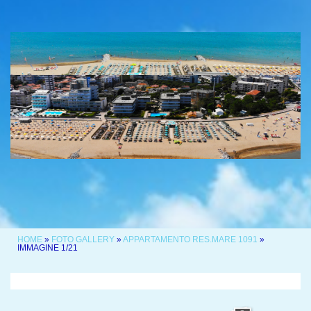
HOME
»
FOTO GALLERY
»
APPARTAMENTO RES.MARE 1091
»
IMMAGINE 1/21