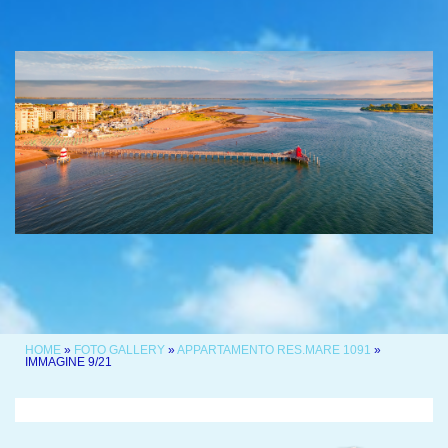
HOME
»
FOTO GALLERY
»
APPARTAMENTO RES.MARE 1091
»
IMMAGINE 9/21