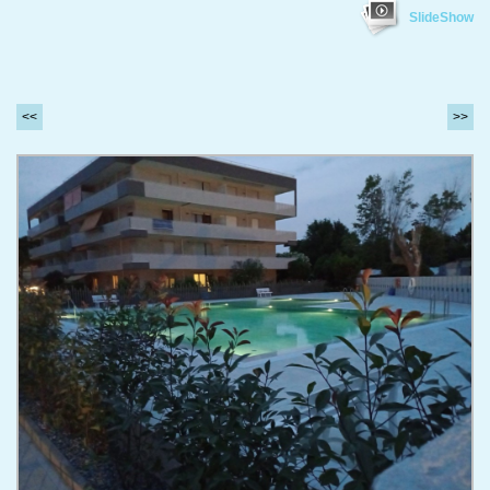
SlideShow
<<
>>