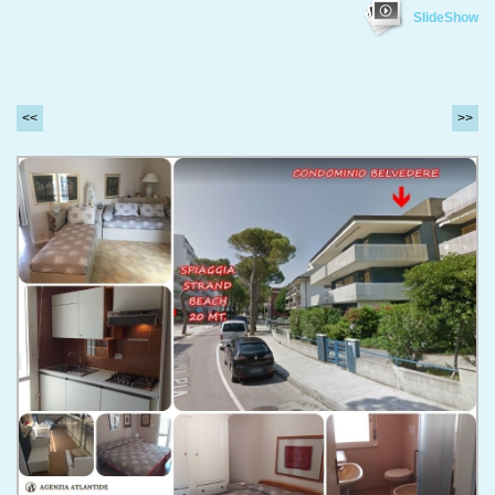
SlideShow
<<
>>