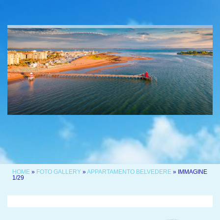
HOME
»
FOTO GALLERY
»
APPARTAMENTO BELVEDERE
» IMMAGINE
1/29